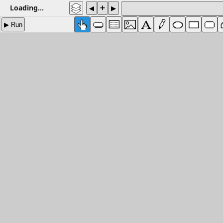
Loading...
➕
◀
▶
▶ Run